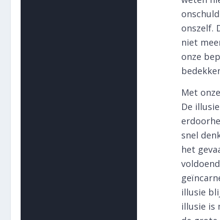
onschuld
onszelf.
niet mee
onze bep
bedekken
Met onze
De illusi
erdoorhee
snel denk
het gevaa
voldoende
geïncarne
illusie b
illusie i