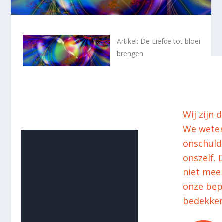
Artikel: De Liefde tot bloei
brengen
Wij zijn 
We weten 
onschuld
onszelf.
niet mee
onze bep
bedekken