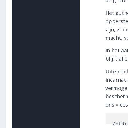
de grote
Het auth
opperste 
zijn, zon
macht, vo
In het a
blijft all
Uiteindel
incarnati
vermogen
bescherm
ons vlee
Vertali