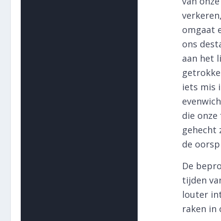
van onze 
verkeren,
omgaat e
ons dest
aan het l
getrokken
iets mis
evenwicht
die onze
gehecht z
de oorsp
De beproe
tijden v
louter in
raken in