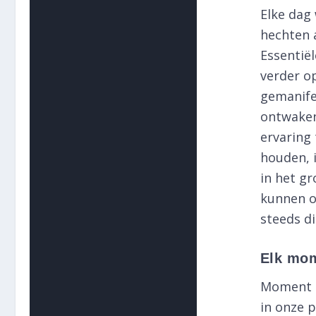
Elke dag
hechten a
Essentiël
verder op
gemanife
ontwaken
ervaring 
houden, 
in het gr
kunnen o
steeds d
Elk mom
Moment n
in onze p