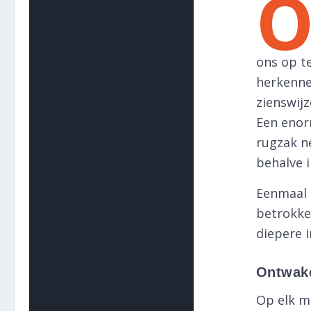
ons op te
herkennen
zienswijz
Een enorm
rugzak ne
behalve 
Eenmaal 
betrokken
diepere i
Ontwake
Op elk m