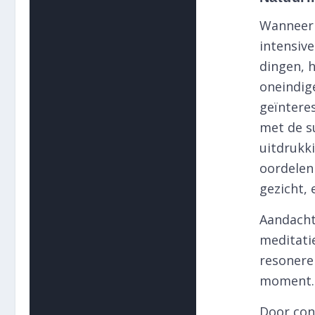
Wanneer d
intensiv
dingen, h
oneindige
geïnteres
met de su
uitdrukki
oordelen 
gezicht, e
Aandachti
meditatie
resonere
moment.
Door con