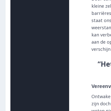
kleine ze
barrières
staat ons
weerstan
kan verb
aan de op
verschij
“He
Vereenv
Ontwaken
zijn doc
weten nie