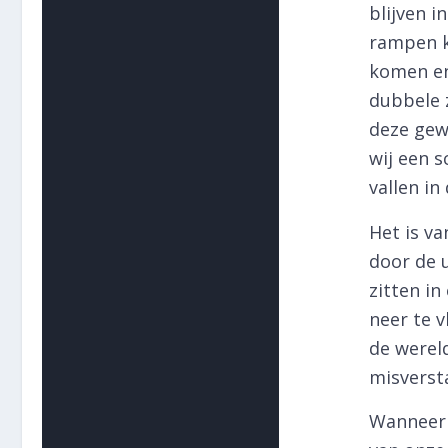
blijven i
rampen k
komen en
dubbele 
deze gew
wij een 
vallen in
Het is va
door de u
zitten in
neer te 
de wereld
misversta
Wanneer 