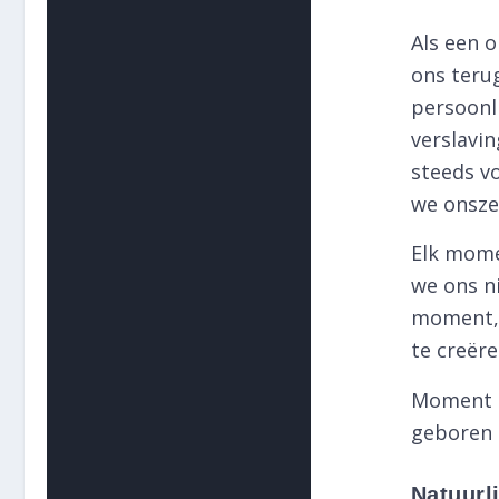
Als een 
ons teru
persoonl
verslavin
steeds vo
we onszel
Elk mome
we ons ni
moment, 
te creër
Moment n
geboren 
Natuurl