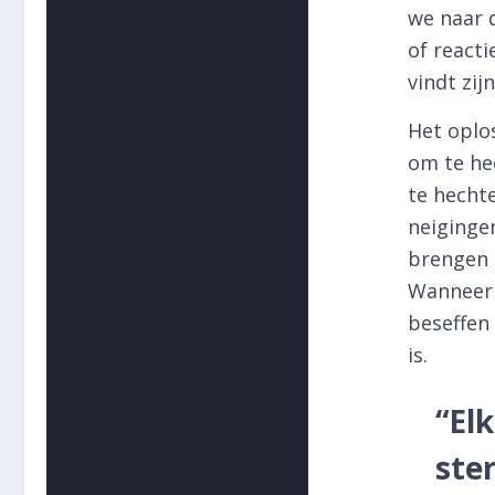
we naar 
of reacti
vindt zij
Het oplos
om te he
te hechte
neiginge
brengen o
Wanneer 
beseffen 
is.
“El
ste