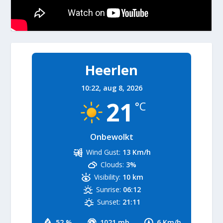
Heerlen
10:22,
aug 8, 2026
21
°C
Onbewolkt
Wind Gust:
13 Km/h
Clouds:
3%
Visibility:
10 km
Sunrise:
06:12
Sunset:
21:11
52 %
1021 mb
6 Km/h