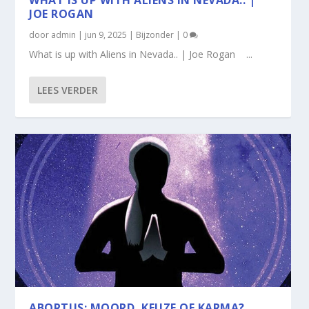
JOE ROGAN
door
admin
|
jun 9, 2025
|
Bijzonder
|
0
What is up with Aliens in Nevada.. | Joe Rogan ...
LEES VERDER
ABORTUS: MOORD, KEUZE OF KARMA?