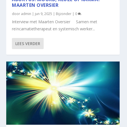
MAARTEN OVERSIER
door
admin
|
jun 9, 2025
|
Bijzonder
|
0
Interview met Maarten Oversier Samen met
reïncarnatietherapeut en systemisch werker...
LEES VERDER