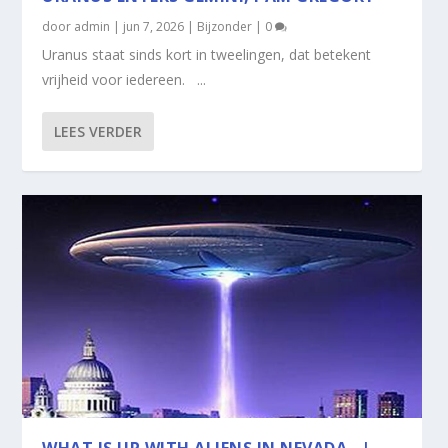
door
admin
|
jun 7, 2026
|
Bijzonder
|
0
Uranus staat sinds kort in tweelingen, dat betekent
vrijheid voor iedereen. ...
LEES VERDER
WHAT IS UP WITH ALIENS IN NEVADA.. |