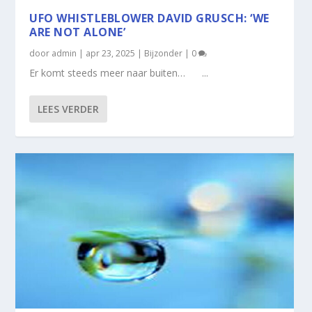
UFO WHISTLEBLOWER DAVID GRUSCH: ‘WE
ARE NOT ALONE’
door
admin
|
apr 23, 2025
|
Bijzonder
|
0
Er komt steeds meer naar buiten… ...
LEES VERDER