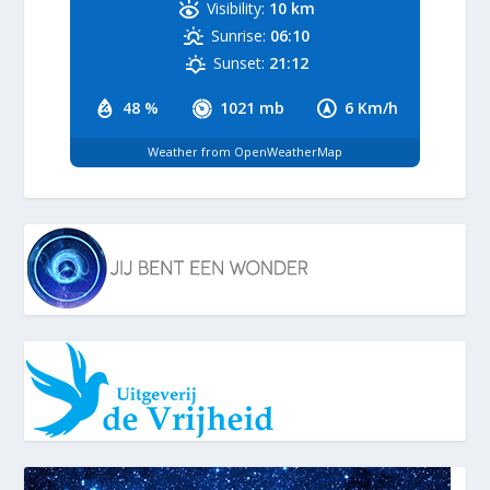
Visibility:
10 km
Sunrise:
06:10
Sunset:
21:12
48 %
1021 mb
6 Km/h
Weather from OpenWeatherMap