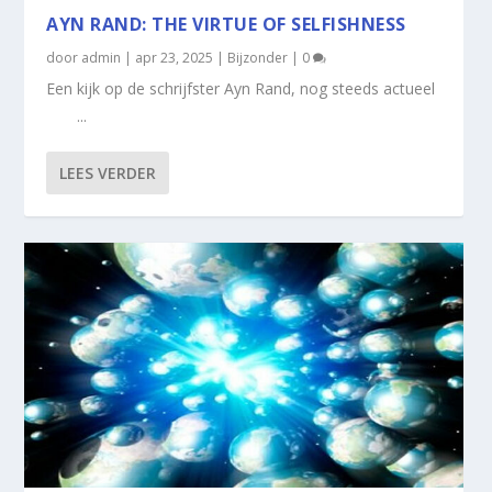
AYN RAND: THE VIRTUE OF SELFISHNESS
door
admin
|
apr 23, 2025
|
Bijzonder
|
0
Een kijk op de schrijfster Ayn Rand, nog steeds actueel
...
LEES VERDER