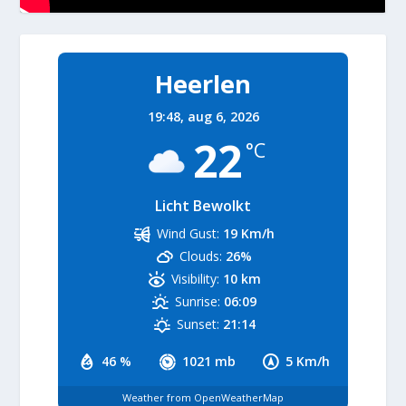
Heerlen
19:48,
aug 6, 2026
22
°C
Licht Bewolkt
Wind Gust:
19 Km/h
Clouds:
26%
Visibility:
10 km
Sunrise:
06:09
Sunset:
21:14
46 %
1021 mb
5 Km/h
Weather from OpenWeatherMap