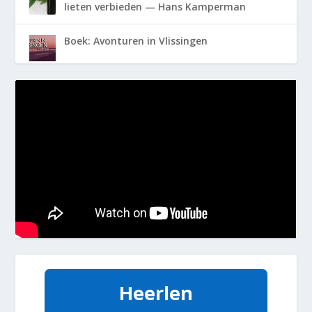
lieten verbieden — Hans Kamperman
Boek: Avonturen in Vlissingen
Heerlen