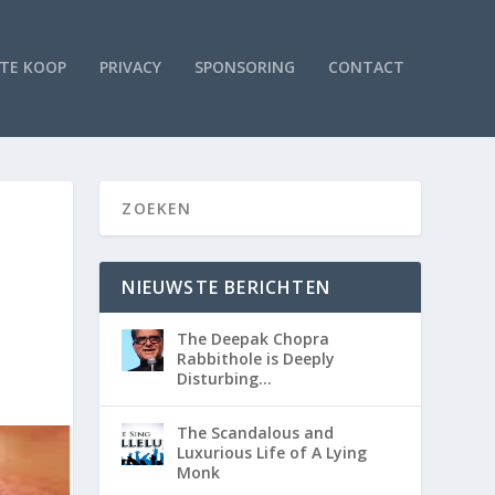
TE KOOP
PRIVACY
SPONSORING
CONTACT
NIEUWSTE BERICHTEN
The Deepak Chopra
Rabbithole is Deeply
Disturbing…
The Scandalous and
Luxurious Life of A Lying
Monk