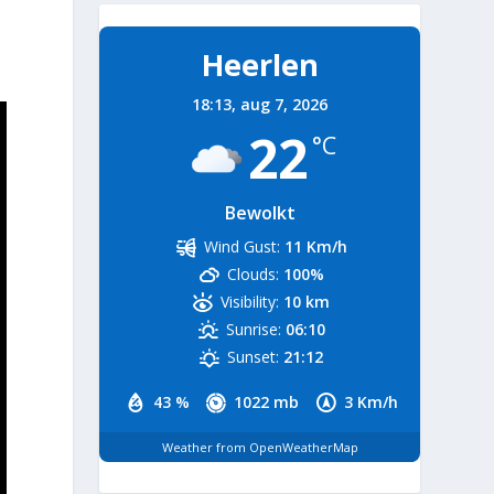
Heerlen
18:13,
aug 7, 2026
22
°C
Bewolkt
Wind Gust:
11 Km/h
Clouds:
100%
Visibility:
10 km
Sunrise:
06:10
Sunset:
21:12
43 %
1022 mb
3 Km/h
Weather from OpenWeatherMap