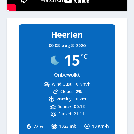
Heerlen
00:08,
aug 8, 2026
15
°C
Onbewolkt
Wind Gust:
10 Km/h
Clouds:
2%
Visibility:
10 km
Sunrise:
06:12
Sunset:
21:11
77 %
1023 mb
10 Km/h