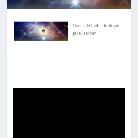
Over UFO whistleblowe
Jake Barber