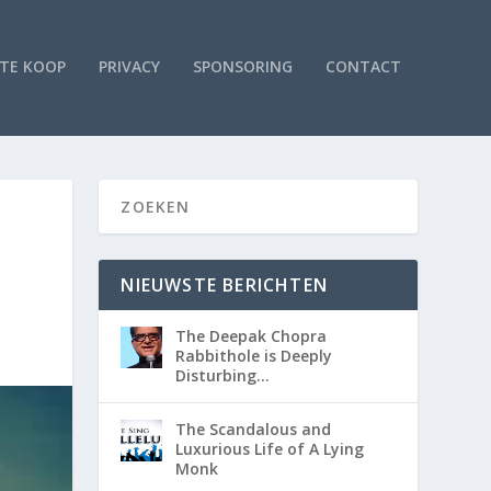
TE KOOP
PRIVACY
SPONSORING
CONTACT
NIEUWSTE BERICHTEN
The Deepak Chopra
Rabbithole is Deeply
Disturbing…
The Scandalous and
Luxurious Life of A Lying
Monk