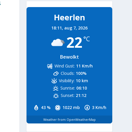
s
Heerlen
18:11,
aug 7, 2026
22
°C
Bewolkt
Wind Gust:
11 Km/h
Clouds:
100%
Visibility:
10 km
Sunrise:
06:10
Sunset:
21:12
43 %
1022 mb
3 Km/h
Weather from OpenWeatherMap