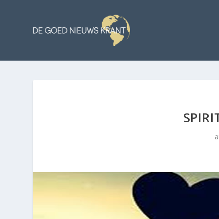
SPIR
a