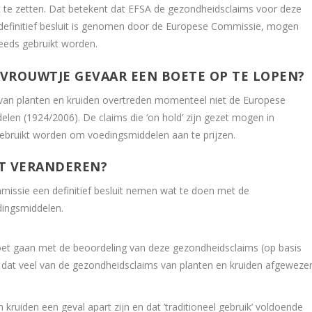
t te zetten. Dat betekent dat EFSA de gezondheidsclaims voor deze
en definitief besluit is genomen door de Europese Commissie, mogen
eeds gebruikt worden.
NVROUWTJE GEVAAR EEN BOETE OP TE LOPEN?
 van planten en kruiden overtreden momenteel niet de Europese
en (1924/2006). De claims die ‘on hold’ zijn gezet mogen in
 gebruikt worden om voedingsmiddelen aan te prijzen.
ST VERANDEREN?
issie een definitief besluit nemen wat te doen met de
dingsmiddelen.
et gaan met de beoordeling van deze gezondheidsclaims (op basis
ijk dat veel van de gezondheidsclaims van planten en kruiden afgeweze
kruiden een geval apart zijn en dat ’traditioneel gebruik’ voldoende