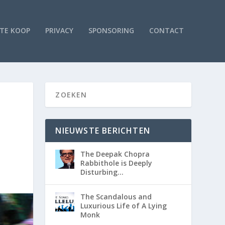
TE KOOP
PRIVACY
SPONSORING
CONTACT
NIEUWSTE BERICHTEN
The Deepak Chopra
Rabbithole is Deeply
Disturbing…
The Scandalous and
Luxurious Life of A Lying
Monk