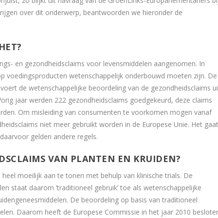
njuist, zo blijkt uit navraag van de GroenLinks-Europarlementariërs bi
ijgen over dit onderwerp, beantwoorden we hieronder de
HET?
dings- en gezondheidsclaims voor levensmiddelen aangenomen. In
op voedingsproducten wetenschappelijk onderbouwd moeten zijn. De
) voert de wetenschappelijke beoordeling van de gezondheidsclaims ui
s. Vorig jaar werden 222 gezondheidsclaims goedgekeurd, deze claims
t worden. Om misleiding van consumenten te voorkomen mogen vanaf
eidsclaims niet meer gebruikt worden in de Europese Unie. Het gaa
 daarvoor gelden andere regels.
IDSCLAIMS VAN PLANTEN EN KRUIDEN?
heel moeilijk aan te tonen met behulp van klinische trials. De
n staat daarom ’traditioneel gebruik’ toe als wetenschappelijke
idengeneesmiddelen. De beoordeling op basis van traditioneel
ddelen. Daarom heeft de Europese Commissie in het jaar 2010 beslote