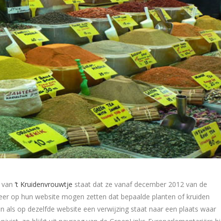
e van
’t Kruidenvrouwtje
staat dat ze vanaf december 2012 van de
eer op hun website mogen zetten dat bepaalde planten of kruiden
en als op dezelfde website een verwijzing staat naar een plaats waar