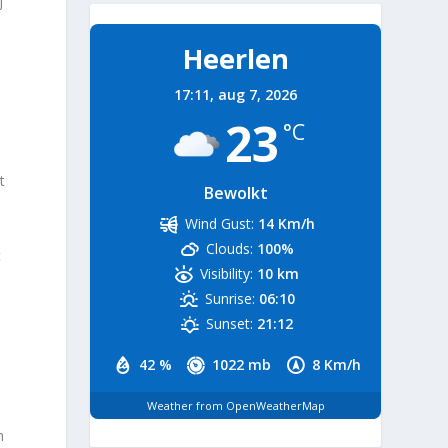
j
Heerlen
17:11,
aug 7, 2026
23
°C
t
Bewolkt
Wind Gust:
14 Km/h
Clouds:
100%
t
Visibility:
10 km
Sunrise:
06:10
Sunset:
21:12
42 %
1022 mb
8 Km/h
Weather from OpenWeatherMap
n