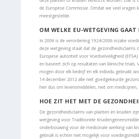
deze planten of kruiden verkocht worden. Dat is o
de Europese Commissie. Omdat we veel vragen kr
meestgestelde.
OM WELKE EU-WETGEVING GAAT 
In 2006 is de verordening 1924/2006 inzake voe
deze wetgeving staat dat de gezondheidsclaims 
Europese autoriteit voor Voedselveiligheid (EFSA
en baseert zich op resultaten van klinische trial
mogen door elk bedrijf en elk individu gebruik
14 december 2012 alle niet goedgekeurde gezondh
hier dus om levensmiddelen, niet om medicijnen,
HOE ZIT HET MET DE GEZONDHE
De gezondheidsclaims van planten en kruiden zijn 
wetgeving voor Traditionele Kruidengeneesmiddele
onderbouwing voor de medicinale werking van kru
gebruik is echter niet mogelijk voor voedingsmi