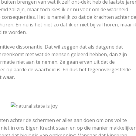
r buiten brengen van wat ik zelf ont-dekt heb de laatste jare
md zal zijn, maar toch kies ik er nu voor om de waarheid
consequenties. Het is namelijk zo dat de krachten achter d
ren. En nu is het niet zo dat ik er niet bij wil horen, maar i
d te worden.
gnitieve dissonantie. Dat wil zeggen dat als datgene dat
vereenkomt met wat de mensen geleerd hebben, dan zijn
matie niet aan te nemen. Ze gaan ervan uit dat de
ier op aarde de waarheid is. En dus het tegenovergestelde
t waar.
ten achter de schermen er alles aan doen om ons vol te
niet in ons Eigen Kracht staan en op die manier makkelijker
noemt dat biologie van ontkenning. Vandaar dat kinderen