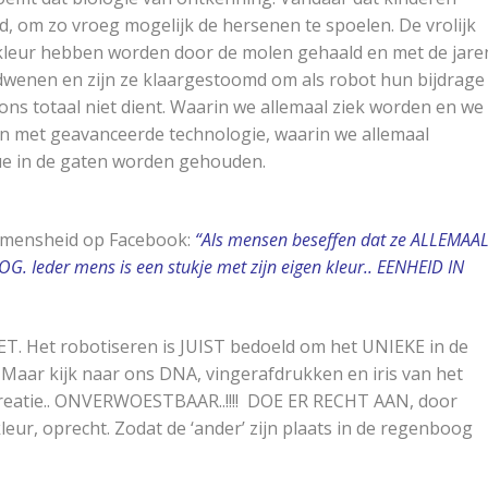
, om zo vroeg mogelijk de hersenen te spoelen. De vrolijk
 kleur hebben worden door de molen gehaald en met de jare
verdwenen en zijn ze klaargestoomd om als robot hun bijdrage
ons totaal niet dient. Waarin we allemaal ziek worden en we
n met geavanceerde technologie, waarin we allemaal
nue in de gaten worden gehouden.
e mensheid op Facebook:
“Als mensen beseffen dat ze ALLEMAA
OG. Ieder mens is een stukje met zijn eigen kleur.. EENHEID IN
 Het robotiseren is JUIST bedoeld om het UNIEKE in de
Maar kijk naar ons DNA, vingerafdrukken en iris van het
 creatie.. ONVERWOESTBAAR..!!!! DOE ER RECHT AAN, door
 kleur, oprecht. Zodat de ‘ander’ zijn plaats in de regenboog