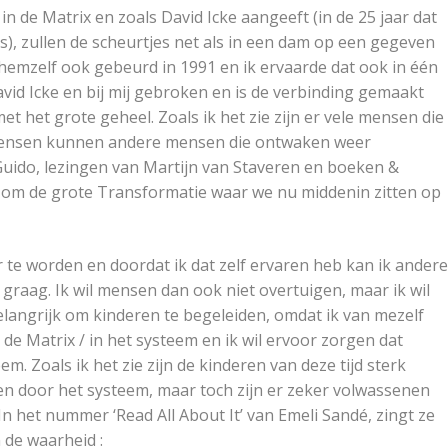
n de Matrix en zoals David Icke aangeeft (in de 25 jaar dat
), zullen de scheurtjes net als in een dam op een gegeven
hemzelf ook gebeurd in 1991 en ik ervaarde dat ook in één
avid Icke en bij mij gebroken en is de verbinding gemaakt
et het grote geheel. Zoals ik het zie zijn er vele mensen die
 mensen kunnen andere mensen die ontwaken weer
 Guido, lezingen van Martijn van Staveren en boeken &
ig om de grote Transformatie waar we nu middenin zitten op
er te worden en doordat ik dat zelf ervaren heb kan ik ander
 graag. Ik wil mensen dan ook niet overtuigen, maar ik wil
elangrijk om kinderen te begeleiden, omdat ik van mezelf
n de Matrix / in het systeem en ik wil ervoor zorgen dat
em. Zoals ik het zie zijn de kinderen van deze tijd sterk
gen door het systeem, maar toch zijn er zeker volwassenen
n het nummer ‘Read All About It’ van Emeli Sandé, zingt ze
 de waarheid :