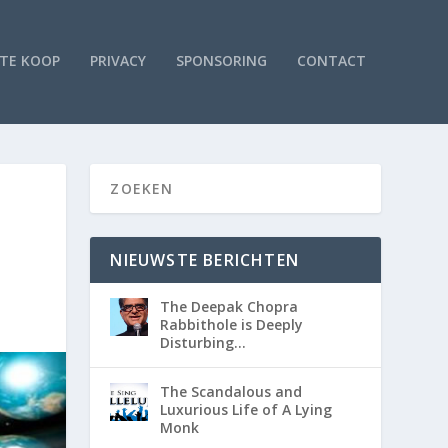
TE KOOP
PRIVACY
SPONSORING
CONTACT
NIEUWSTE BERICHTEN
The Deepak Chopra
Rabbithole is Deeply
Disturbing…
The Scandalous and
Luxurious Life of A Lying
Monk