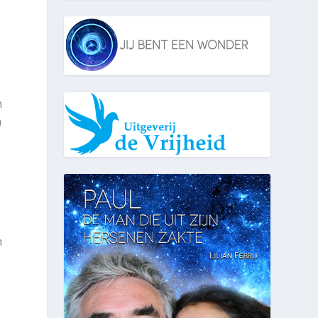
n
m
n