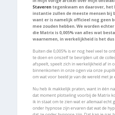
In mijn vorige artikel over mijn ontwak
Staveren
tegenkwam en daarover, het bu
instantie zullen de meeste mensen bij 
want er is namelijk officieel nog geen 
mee zouden hebben. We worden echter i
die Matrix is 0,005% van alles wat bes
waarnemen, in werkelijkheid is het dus 
Buiten die 0,005% is er nog heel veel te 
te doen en onszelf te bevrijden uit de colle
afspeelt, speelt zich in werkelijkheid af in 
binnenkomen in onze ogen via onze pupille
om wat voor beeld je van de wereld met je 
Nu heb ik makkelijk praten, want in één n
dat moment plotseling voorbij de Matrix ko
ik in staat om te zien wat er allemaal ech
onder hypnose zijn ervaren dat wat de hypn
dat ze onder hypnose zijn. Dat kan je pas be