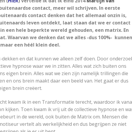
en (
HIER
) vertelde ik dat ik eind 2014
Martijn van
itenaardse contact, meer wil schrijven. In eerste
buitenaards contact denken dat het allemaal onzin is,
buitenaards leven ontdekt, laat staan dat we er contact
n een hele beperkte wereld gehouden, een matrix. En
taat. Waarvan we denken dat we alles -dus 100%- kunne
maar een héél klein deel.
ont-dekken en dat kunnen we alleen zelf doen. Door onderzoe
ctieve hypnose waar we in zitten. Alles wat zich buiten ons
ons eigen brein. Alles wat we zien zijn namelijk trillingen die
n en ons brein maakt daar een beeld van. Het gaat er dus
eigen brein creëert.
acht kwam ik in een Transformatie terecht, waardoor ik vana
n kijken. Toen kwam ik vrij uit de collectieve hypnose en wa
t gebeurt in de wereld, ook buiten de Matrix om. Mensen die
otiseur vertelt als werkelijkheid en dus begrijpen ze niet
grijpen als je er uit bent.