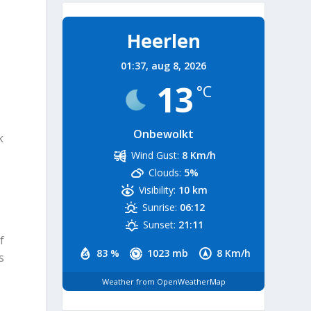
Heerlen
01:37,
aug 8, 2026
13
n
°C
Onbewolkt
k
Wind Gust:
8 Km/h
Clouds:
5%
Visibility:
10 km
Sunrise:
06:12
Sunset:
21:11
f
83 %
1023 mb
8 Km/h
s
Weather from OpenWeatherMap