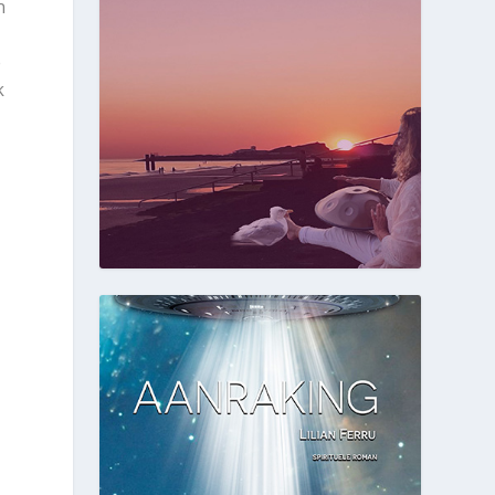
n
e
k