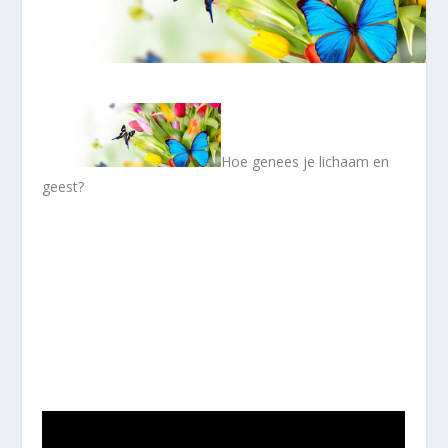
Hoe genees je lichaam en
geest?