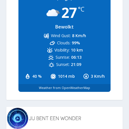
27
°C
Bewolkt
Wind Gust:
8 Km/h
Clouds:
99%
Visibility:
10 km
Sunrise:
06:13
Sunset:
21:09
40 %
1014 mb
3 Km/h
Weather from OpenWeatherMap