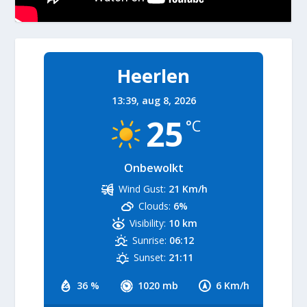
Heerlen
13:39,
aug 8, 2026
25
°C
Onbewolkt
Wind Gust:
21 Km/h
Clouds:
6%
Visibility:
10 km
Sunrise:
06:12
Sunset:
21:11
36 %
1020 mb
6 Km/h